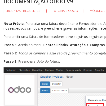
DOCUMENTAÇÃO ODOO V9
PERGUNTAS FREQUENTES
|
TUTORIAIS ODOO
MÓDULOS 
|
Nota Prévia:
Para criar uma fatura deverá ter o Fornecedor e o A
nos respetivos campos, e preencher e gravar as informações neces
Para emitir uma fatura de fornecedores deve seguir os seguintes 
Passo 1
: Aceda ao menu
Contabilidade/Faturação > Compras >
Passo 2
:
Todos os campos a azul são de preenchimento obrigató
Passo 3
: Preencha a
data da fatura
.