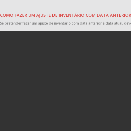
COMO FAZER UM AJUSTE DE INVENTÁRIO COM DATA ANTERIOR
Se pretender fazer um ajuste de inventário com data anterior à data atual, dev