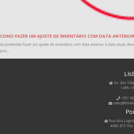
COMO FAZER UM AJUSTE DE INVENTÁRIO COM DATA ANTERIOR
Se pretender fazer um ajuste de inventário com data anterior à data atual, de
pos...
Lis
Av. das Túlip
1495-16
+351 80
sales@think
Po
Rua dos Lagos,
4405-875 Vila