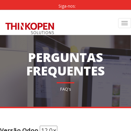
Siga-nos:
PT
|
EN
Tog
nav
PERGUNTAS
FREQUENTES
FAQ's
Versão Odoo