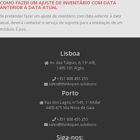
COMO FAZER UM AJUSTE DE INVENTÁRIO COM DATA
ANTERIOR À DATA ATUAL
Se pretender fazer um ajuste de inventário com data anterior à data
atual, deverá contactar o serviço de suporte para a instalação de um
módulo. É pos...
Lisboa
Av. das Túlipas, 6, 13º A/B,
1495-161 Algés
+351 808 455 255
sales@thinkopen.solutions
Porto
Rua dos Lagos, nº 545, 1º Andar
4405-875 Vila Nova de Gaia
+351 808 455 255
sales@thinkopen.solutions
Siga-nos: