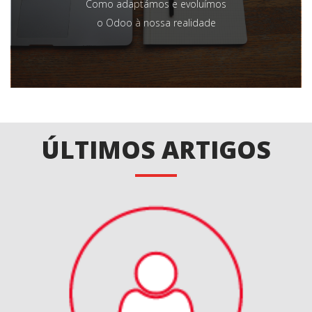
Como adaptámos e evoluímos
o Odoo à nossa realidade
ÚLTIMOS ARTIGOS