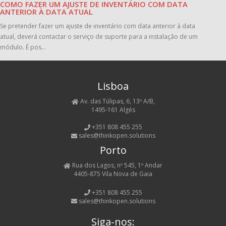
COMO FAZER UM AJUSTE DE INVENTÁRIO COM DATA
ANTERIOR À DATA ATUAL
Se pretender fazer um ajuste de inventário com data anterior à data
atual, deverá contactar o serviço de suporte para a instalação de um
módulo. É pos...
Lisboa
Av. das Túlipas, 6, 13º A/B,
1495-161 Algés
+351 808 455 255
sales@thinkopen.solutions
Porto
Rua dos Lagos, nº 545, 1º Andar
4405-875 Vila Nova de Gaia
+351 808 455 255
sales@thinkopen.solutions
Siga-nos: