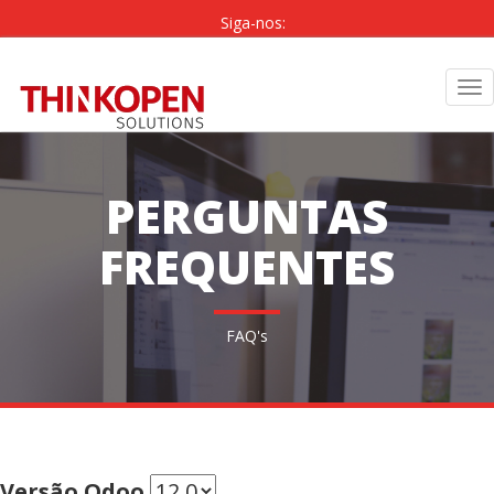
Siga-nos:
PT
|
EN
Tog
nav
PERGUNTAS
FREQUENTES
FAQ's
Versão Odoo