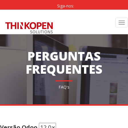
Siga-nos:
PT
|
EN
Tog
nav
PERGUNTAS
FREQUENTES
FAQ's
Versão Odoo