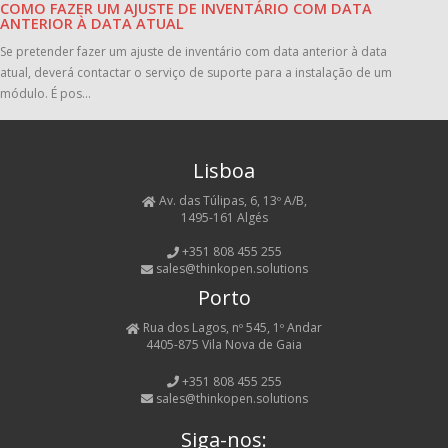
COMO FAZER UM AJUSTE DE INVENTÁRIO COM DATA
ANTERIOR À DATA ATUAL
Se pretender fazer um ajuste de inventário com data anterior à data
atual, deverá contactar o serviço de suporte para a instalação de um
módulo. É pos...
Lisboa
Av. das Túlipas, 6, 13º A/B,
1495-161 Algés
+351 808 455 255
sales@thinkopen.solutions
Porto
Rua dos Lagos, nº 545, 1º Andar
4405-875 Vila Nova de Gaia
+351 808 455 255
sales@thinkopen.solutions
Siga-nos: