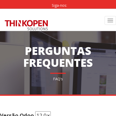
Siga-nos:
PT
|
EN
Tog
nav
PERGUNTAS
FREQUENTES
FAQ's
Versão Odoo