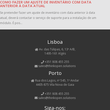
COMO FAZER UM AJUSTE DE INVENTÁRIO COM DATA
ANTERIOR À DATA ATUAL
Se pretender fazer um ajuste de inventário com data anterior à data
atual, deverá contactar o serviço de suporte para a instalação de um
módulo. É pos...
Lisboa
Av. das Túlipas, 6, 13º A/B,
1495-161 Algés
+351 808 455 255
sales@thinkopen.solutions
Porto
Rua dos Lagos, nº 545, 1º Andar
4405-875 Vila Nova de Gaia
+351 808 455 255
sales@thinkopen.solutions
Siga-nos: