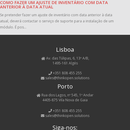
COMO FAZER UM AJUSTE DE INVENTÁRIO COM DATA
ANTERIOR À DATA ATUAL
Se pretender fazer um ajuste de inventário com data anterior à data
atual, deverá contactar o serviço de suporte para a instalação de um
módulo. É pos...
Lisboa
Av. das Túlipas, 6, 13º A/B,
1495-161 Algés
+351 808 455 255
sales@thinkopen.solutions
Porto
Rua dos Lagos, nº 545, 1º Andar
4405-875 Vila Nova de Gaia
+351 808 455 255
sales@thinkopen.solutions
Siga-nos: