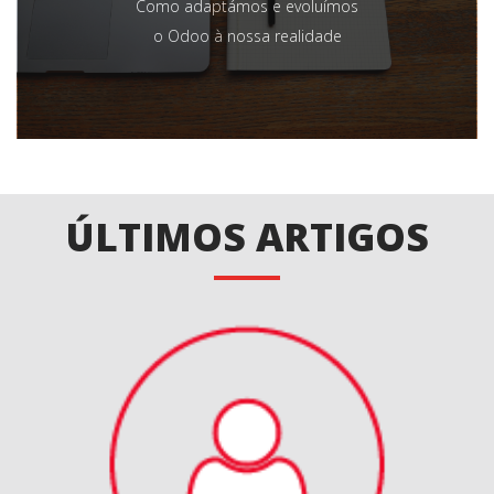
Como adaptámos e evoluímos
o Odoo à nossa realidade
ÚLTIMOS ARTIGOS