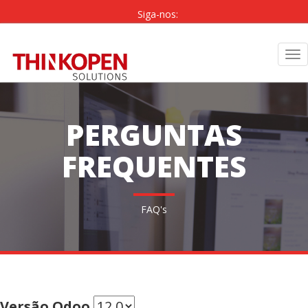
Siga-nos:
PT
|
EN
Tog
nav
PERGUNTAS
FREQUENTES
FAQ's
Versão Odoo