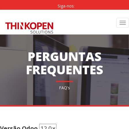
Siga-nos:
PT
|
EN
Tog
nav
PERGUNTAS
FREQUENTES
FAQ's
Versão Odoo