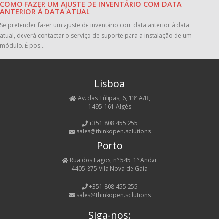
COMO FAZER UM AJUSTE DE INVENTÁRIO COM DATA
ANTERIOR À DATA ATUAL
Se pretender fazer um ajuste de inventário com data anterior à data
atual, deverá contactar o serviço de suporte para a instalação de um
módulo. É pos...
Lisboa
Av. das Túlipas, 6, 13º A/B,
1495-161 Algés
+351 808 455 255
sales@thinkopen.solutions
Porto
Rua dos Lagos, nº 545, 1º Andar
4405-875 Vila Nova de Gaia
+351 808 455 255
sales@thinkopen.solutions
Siga-nos: