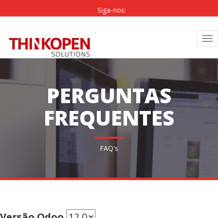
Siga-nos:
PT
|
EN
Tog
nav
PERGUNTAS
FREQUENTES
FAQ's
Versão Odoo