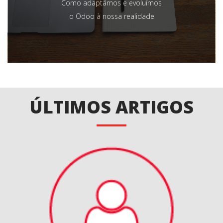
Como adaptámos e evoluímos
o Odoo à nossa realidade
ÚLTIMOS ARTIGOS