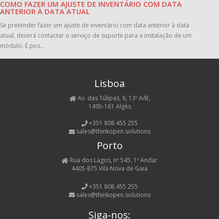
COMO FAZER UM AJUSTE DE INVENTÁRIO COM DATA
ANTERIOR À DATA ATUAL
Se pretender fazer um ajuste de inventário com data anterior à data
atual, deverá contactar o serviço de suporte para a instalação de um
módulo. É pos...
Lisboa
Av. das Túlipas, 6, 13º A/B,
1495-161 Algés
+351 808 455 255
sales@thinkopen.solutions
Porto
Rua dos Lagos, nº 545, 1º Andar
4405-875 Vila Nova de Gaia
+351 808 455 255
sales@thinkopen.solutions
Siga-nos: