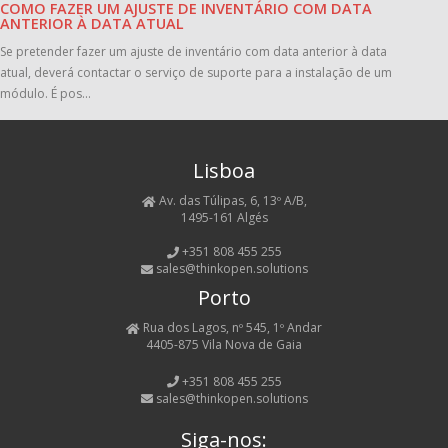
COMO FAZER UM AJUSTE DE INVENTÁRIO COM DATA
ANTERIOR À DATA ATUAL
Se pretender fazer um ajuste de inventário com data anterior à data
atual, deverá contactar o serviço de suporte para a instalação de um
módulo. É pos...
Lisboa
Av. das Túlipas, 6, 13º A/B,
1495-161 Algés
+351 808 455 255
sales@thinkopen.solutions
Porto
Rua dos Lagos, nº 545, 1º Andar
4405-875 Vila Nova de Gaia
+351 808 455 255
sales@thinkopen.solutions
Siga-nos: