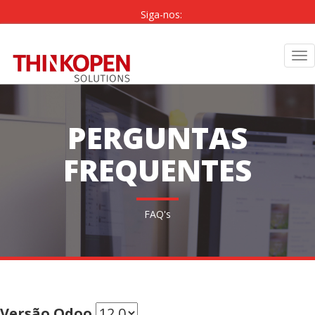
Siga-nos:
PT
|
EN
Tog
nav
PERGUNTAS
FREQUENTES
FAQ's
Versão Odoo