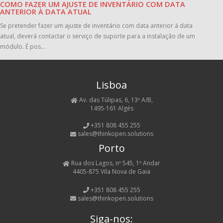
COMO FAZER UM AJUSTE DE INVENTÁRIO COM DATA
ANTERIOR À DATA ATUAL
Se pretender fazer um ajuste de inventário com data anterior à data
atual, deverá contactar o serviço de suporte para a instalação de um
módulo. É pos...
Lisboa
Av. das Túlipas, 6, 13º A/B,
1495-161 Algés
+351 808 455 255
sales@thinkopen.solutions
Porto
Rua dos Lagos, nº 545, 1º Andar
4405-875 Vila Nova de Gaia
+351 808 455 255
sales@thinkopen.solutions
Siga-nos: