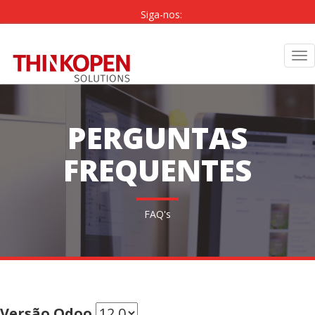
Siga-nos:
PT
|
EN
Tog
nav
PERGUNTAS
FREQUENTES
FAQ's
Versão Odoo