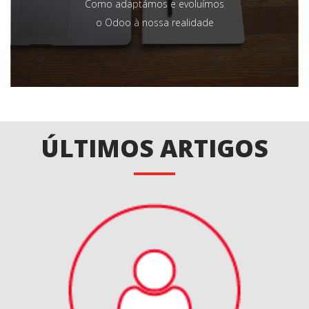
Como adaptámos e evoluímos
o Odoo à nossa realidade
ÚLTIMOS ARTIGOS