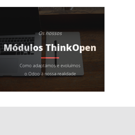
Os nossos
Módulos ThinkOpen
Como adaptámos e evoluímos
o Odoo à nossa realidade