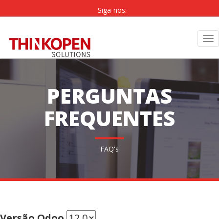
Siga-nos:
PT
|
EN
Tog
nav
PERGUNTAS
FREQUENTES
FAQ's
Versão Odoo