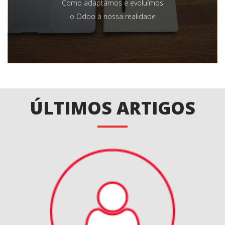
Como adaptámos e evoluímos
o Odoo à nossa realidade
ÚLTIMOS ARTIGOS