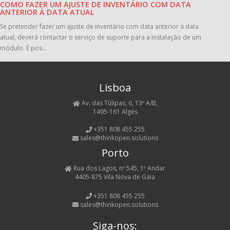
COMO FAZER UM AJUSTE DE INVENTÁRIO COM DATA
ANTERIOR À DATA ATUAL
Se pretender fazer um ajuste de inventário com data anterior à data
atual, deverá contactar o serviço de suporte para a instalação de um
módulo. É pos...
Lisboa
Av. das Túlipas, 6, 13º A/B,
1495-161 Algés
+351 808 455 255
sales@thinkopen.solutions
Porto
Rua dos Lagos, nº 545, 1º Andar
4405-875 Vila Nova de Gaia
+351 808 455 255
sales@thinkopen.solutions
Siga-nos: