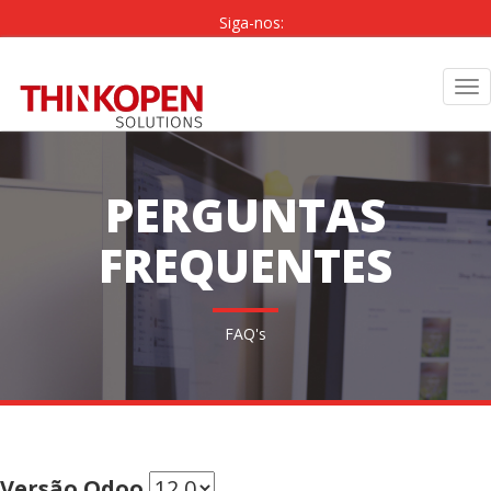
Siga-nos:
PT
|
EN
Tog
nav
PERGUNTAS
FREQUENTES
FAQ's
Versão Odoo