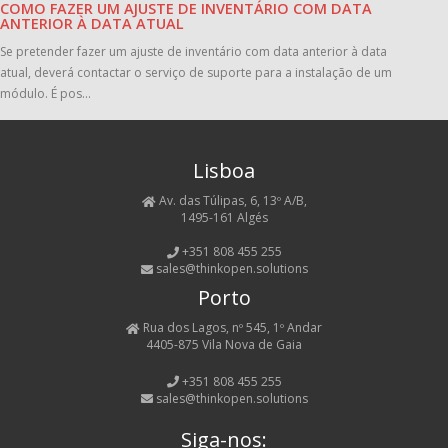
COMO FAZER UM AJUSTE DE INVENTÁRIO COM DATA
ANTERIOR À DATA ATUAL
Se pretender fazer um ajuste de inventário com data anterior à data
atual, deverá contactar o serviço de suporte para a instalação de um
módulo. É pos...
Lisboa
Av. das Túlipas, 6, 13º A/B,
1495-161 Algés
+351 808 455 255
sales@thinkopen.solutions
Porto
Rua dos Lagos, nº 545, 1º Andar
4405-875 Vila Nova de Gaia
+351 808 455 255
sales@thinkopen.solutions
Siga-nos: