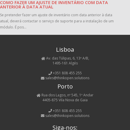
COMO FAZER UM AJUSTE DE INVENTÁRIO COM DATA
ANTERIOR À DATA ATUAL
Se pretender fazer um ajuste de inventário com data anterior à data
atual, deverá contactar o serviço de suporte para a instalação de um
módulo. É pos...
Lisboa
Av. das Túlipas, 6, 13º A/B,
1495-161 Algés
+351 808 455 255
sales@thinkopen.solutions
Porto
Rua dos Lagos, nº 545, 1º Andar
4405-875 Vila Nova de Gaia
+351 808 455 255
sales@thinkopen.solutions
Siga-nos: