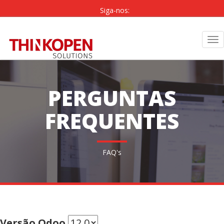
Siga-nos:
PT
|
EN
Tog
nav
PERGUNTAS
FREQUENTES
FAQ's
Versão Odoo