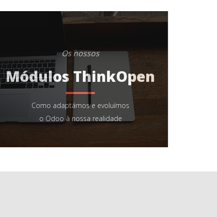
Os nossos
Módulos ThinkOpen
Como adaptámos e evoluímos
o Odoo à nossa realidade