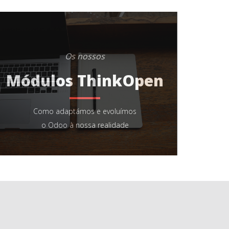
Os nossos
Módulos ThinkOpen
Como adaptámos e evoluímos
o Odoo à nossa realidade