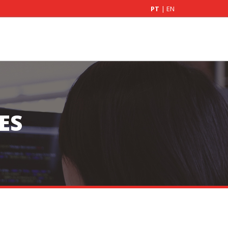
PT
|
EN
ES