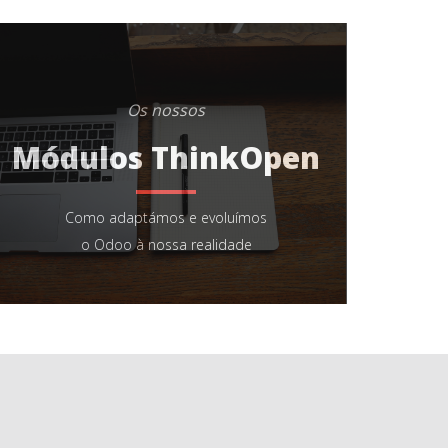
Os nossos
Módulos ThinkOpen
Como adaptámos e evoluímos
o Odoo à nossa realidade