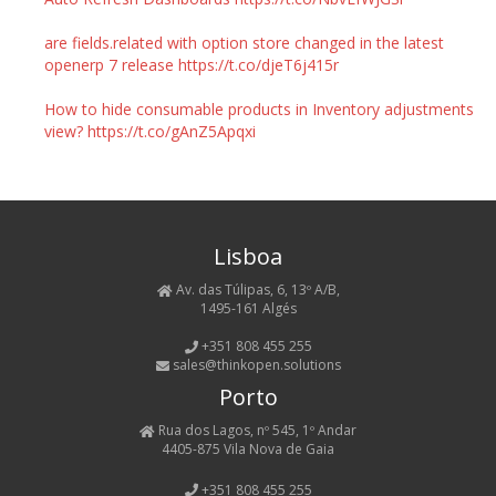
are fields.related with option store changed in the latest
openerp 7 release https://t.co/djeT6j415r
How to hide consumable products in Inventory adjustments
view? https://t.co/gAnZ5Apqxi
Lisboa
Av. das Túlipas, 6, 13º A/B,
1495-161 Algés
+351 808 455 255
sales@thinkopen.solutions
Porto
Rua dos Lagos, nº 545, 1º Andar
4405-875 Vila Nova de Gaia
+351 808 455 255