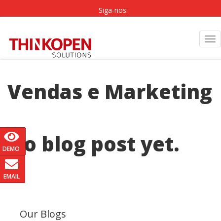
Siga-nos:
PT
|
EN
Tog
nav
Vendas e Marketing
No blog post yet.
DEMO
EMAIL
Our Blogs