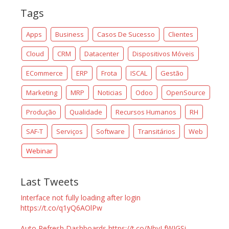
Tags
Apps
Business
Casos De Sucesso
Clientes
Cloud
CRM
Datacenter
Dispositivos Móveis
ECommerce
ERP
Frota
ISCAL
Gestão
Marketing
MRP
Noticias
Odoo
OpenSource
Produção
Qualidade
Recursos Humanos
RH
SAF-T
Serviços
Software
Transitários
Web
Webinar
Last Tweets
Interface not fully loading after login
https://t.co/q1yQ6AOlPw
Auto Refresh Dashboards https://t.co/NbvLfWJGSi