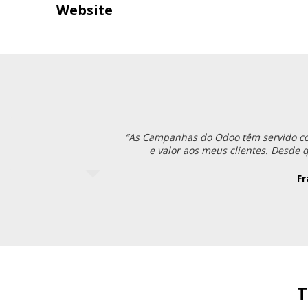
Website
“As Campanhas do Odoo têm servido com
e valor aos meus clientes. Desde
Fr
T