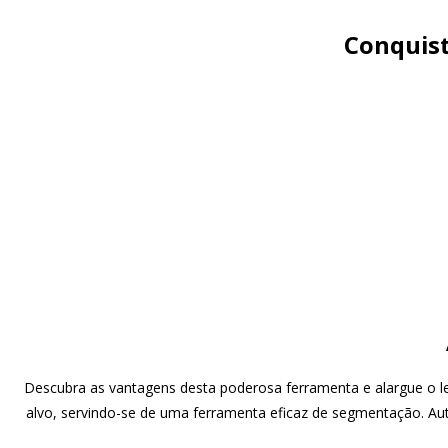
O Odoo contribui
assegurando-lhe e
Conquiste
de comunic
l
Descubra as vantagens desta poderosa ferramenta e alargue o le
alvo, servindo-se de uma ferramenta eficaz de segmentação. A