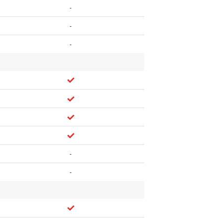
-
-
-
-
-