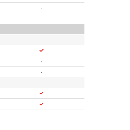
-
-
-
-
-
-