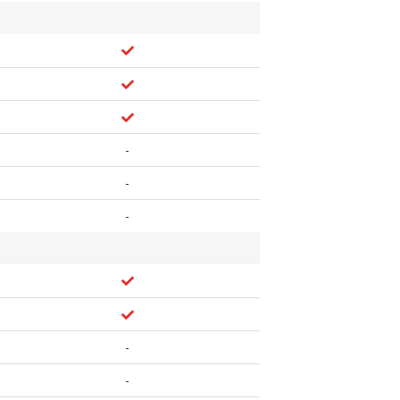
-
-
-
-
-