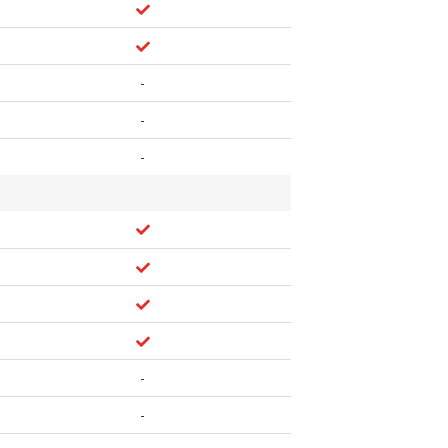
-
-
-
-
-