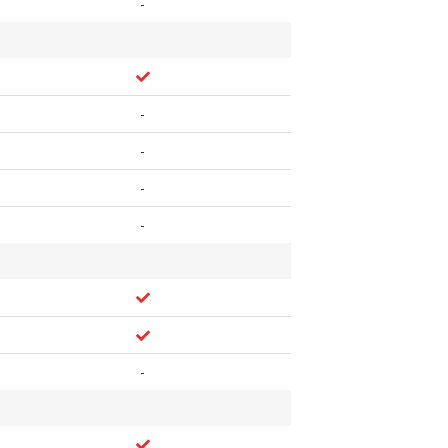
-
-
-
-
-
-