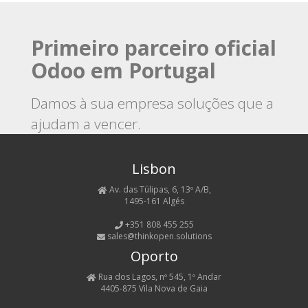
Primeiro parceiro oficial
Odoo em Portugal
Damos à sua empresa soluções que a
ajudam a vencer.
Lisbon
CONTACTE-NOS
Av. das Túlipas, 6, 13º A/B,
1495-161 Algés
+351 808 455 255
sales@thinkopen.solutions
Oporto
Rua dos Lagos, nº 545, 1º Andar
4405-875 Vila Nova de Gaia